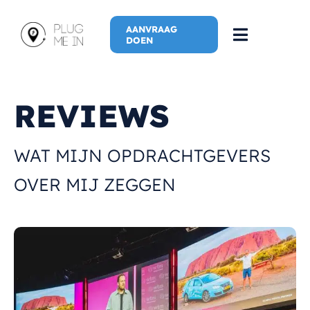
Skip
to
AANVRAAG
Toggle
DOEN
content
Navigati
Home
REVIEWS
Spreker
WAT MIJN OPDRACHTGEVERS
Plug Me In
OVER MIJ ZEGGEN
Plug Me In (
Nieuwe Avon
Meer