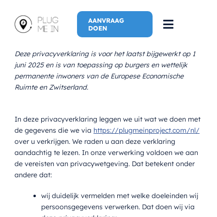
Skip
to
AANVRAAG
Toggle
DOEN
content
Navigati
Deze privacyverklaring is voor het laatst bijgewerkt op 1
Home
juni 2025 en is van toepassing op burgers en wettelijk
permanente inwoners van de Europese Economische
Spreker
Ruimte en Zwitserland.
Plug Me In
In deze privacyverklaring leggen we uit wat we doen met
de gegevens die we via
https://plugmeinproject.com/nl/
over u verkrijgen. We raden u aan deze verklaring
Plug Me In (
aandachtig te lezen. In onze verwerking voldoen we aan
de vereisten van privacywetgeving. Dat betekent onder
Nieuwe Avon
andere dat:
wij duidelijk vermelden met welke doeleinden wij
Meer
persoonsgegevens verwerken. Dat doen wij via