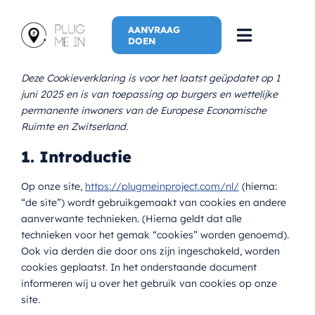
Skip
to
AANVRAAG
Toggle
DOEN
content
Navigati
Deze Cookieverklaring is voor het laatst geüpdatet op 1
Home
juni 2025 en is van toepassing op burgers en wettelijke
permanente inwoners van de Europese Economische
Spreker
Ruimte en Zwitserland.
1. Introductie
Plug Me In
Op onze site,
https://plugmeinproject.com/nl/
(hierna:
“de site”) wordt gebruikgemaakt van cookies en andere
Plug Me In (
aanverwante technieken. (Hierna geldt dat alle
technieken voor het gemak “cookies” worden genoemd).
Nieuwe Avon
Ook via derden die door ons zijn ingeschakeld, worden
cookies geplaatst. In het onderstaande document
informeren wij u over het gebruik van cookies op onze
Meer
site.