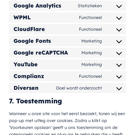
to
Google Analytics
Statistieken
Consent
service
to
WPML
Functioneel
wordpress
Consent
service
to
CloudFlare
Functioneel
google-
Consent
service
analytics
to
Google Fonts
Marketing
wpml
Consent
service
to
Google reCAPTCHA
Marketing
cloudflare
Consent
service
to
YouTube
Marketing
google-
Consent
service
fonts
to
Complianz
Functioneel
google-
Consent
service
recaptcha
to
Diversen
Doel wordt onderzocht
youtube
Consent
service
to
7. Toestemming
complianz
service
diversen
Wanneer u onze site voor het eerst bezoekt, tonen wij een
pop-up met uitleg over cookies. Zodra u klikt op
‘Voorkeuren opslaan’ geeft u ons toestemming om de
categorieën cookies en plug-ins te gebruiken die u heeft